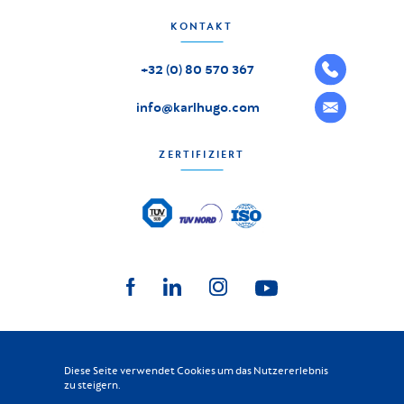
KONTAKT
+32 (0) 80 570 367
info@karlhugo.com
ZERTIFIZIERT
Diese Seite verwendet Cookies um das Nutzererlebnis
KARL HUGO
2026
-
Alle Rechte vorbehalten
©
zu steigern.
Datenschutz
|
Allgemeine Geschäftsbedingungen
|
Lieferanten Kodex
|
Cookies