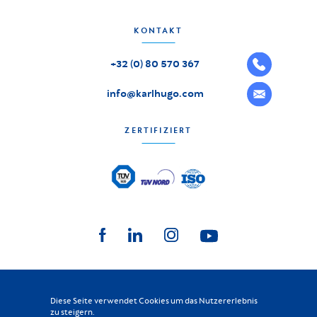
KONTAKT
+32 (0) 80 570 367
info@karlhugo.com
ZERTIFIZIERT
KARL HUGO
2026
-
Alle Rechte vorbehalten
Diese Seite verwendet Cookies um das Nutzererlebnis
©
Datenschutz
|
Allgemeine Geschäftsbedingungen
|
Lieferanten Kodex
|
zu steigern.