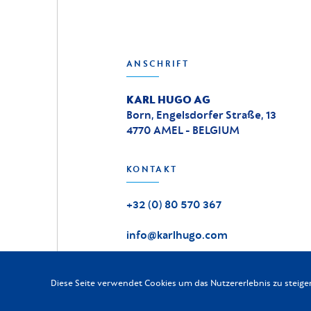
ANSCHRIFT
KARL HUGO AG
Born, Engelsdorfer Straße, 13
4770 AMEL - BELGIUM
KONTAKT
+32 (0) 80 570 367
info@karlhugo.com
Diese Seite verwendet Cookies um das Nutzererlebnis zu steige
KARL HUGO
2026
-
Alle Rechte vorbehalten
©