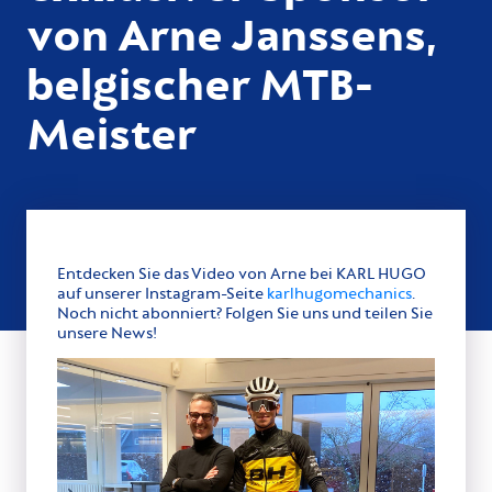
von Arne Janssens,
belgischer MTB-
Meister
Entdecken Sie das Video von Arne bei KARL HUGO
auf unserer Instagram-Seite
karlhugomechanics
.
Noch nicht abonniert? Folgen Sie uns und teilen Sie
unsere News!