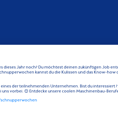
t es dieses Jahr noch? Du möchtest deinen zukünftigen Job e
 Schnupperwochen kannst du die Kulissen und das Know-how 
eines der teilnehmenden Unternehmen. Bist du interessiert ? R
ei uns vorbei. 😊 Entdecke unsere coolen Maschinenbau-Beruf
t/schnupperwochen