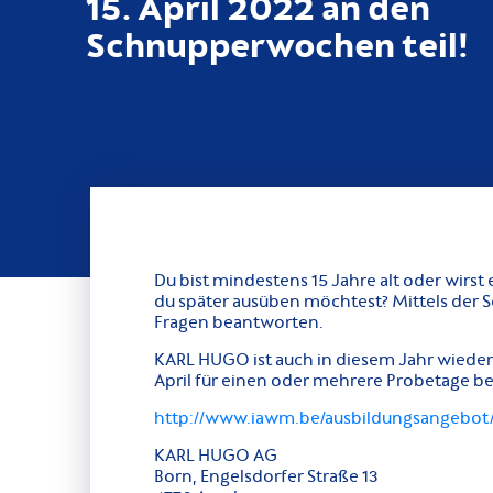
15. April 2022 an den
Schnupperwochen teil!
Du bist mindestens 15 Jahre alt oder wirs
du später ausüben möchtest? Mittels der
Fragen beantworten.
KARL HUGO ist auch in diesem Jahr wieder 
April für einen oder mehrere Probetage b
http://www.iawm.be/ausbildungsangebo
KARL HUGO AG
Born, Engelsdorfer Straße 13