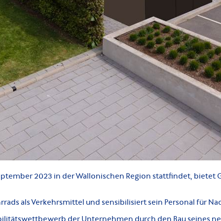
eptember 2023 in der Wallonischen Region stattfindet, bietet 
ds als Verkehrsmittel und sensibilisiert sein Personal für Nac
ilitätswettbewerb der Unternehmen durch den Bau seines ne