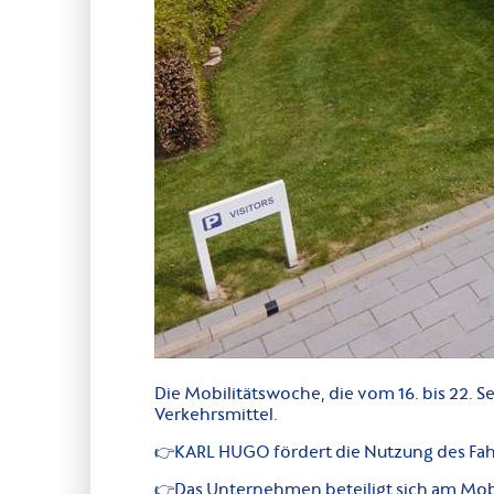
Die Mobilitätswoche, die vom 16. bis 22. S
Verkehrsmittel.
👉KARL HUGO fördert die Nutzung des Fahrra
👉Das Unternehmen beteiligt sich am Mob