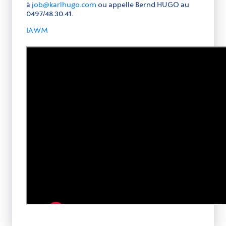
à
job@karlhugo.com
ou appelle Bernd HUGO au
0497/48.30.41.
IAWM