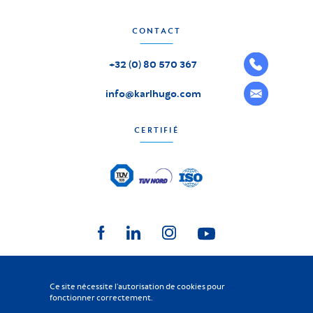
CONTACT
+32 (0) 80 570 367
info@karlhugo.com
CERTIFIÉ
Ce site nécessite l'autorisation de cookies pour
fonctionner correctement.
KARL HUGO
2026
-
Tous droits réservés
©
Charte vie privée
|
Conditions générales
|
Code Fournisseur
|
Cookies