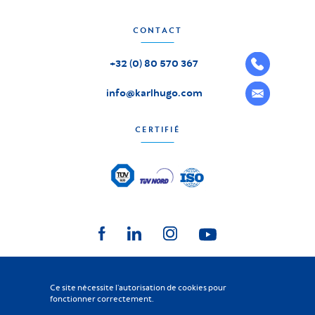
CONTACT
+32 (0) 80 570 367
info@karlhugo.com
CERTIFIÉ
Ce site nécessite l'autorisation de cookies pour
KARL HUGO
2026
-
Tous droits réservés
fonctionner correctement.
©
Charte vie privée
|
Conditions générales
|
Code Fournisseur
|
Cookies