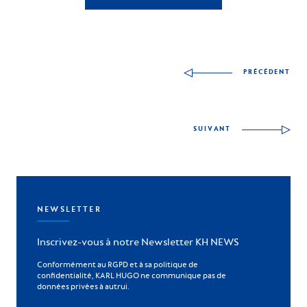
Autres compétences à
PRÉCÉDENT
SUIVANT
NEWSLETTER
Inscrivez-vous à notre Newsletter KH NEWS
Conformément au RGPD et à sa politique de
confidentialité, KARL HUGO ne communique pas de
données privées à autrui.