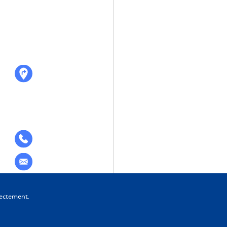
rectement.
Design et développement :
Pigment C
ookies