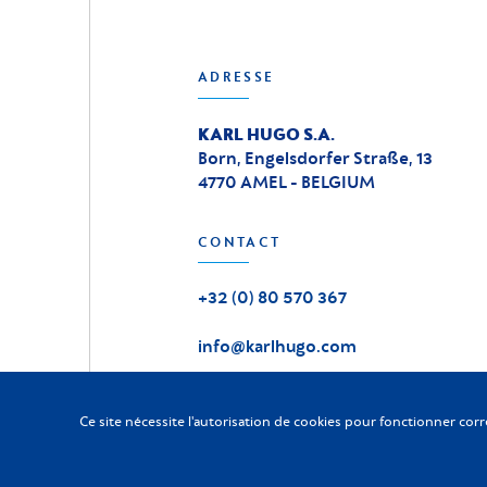
ADRESSE
KARL HUGO S.A.
Born, Engelsdorfer Straße, 13
4770 AMEL - BELGIUM
CONTACT
+32 (0) 80 570 367
info@karlhugo.com
Ce site nécessite l'autorisation de cookies pour fonctionner cor
KARL HUGO
2026
-
Tous droits réservés
©
Charte vie privée
|
Conditions générales
|
Code Fournisseur
|
C