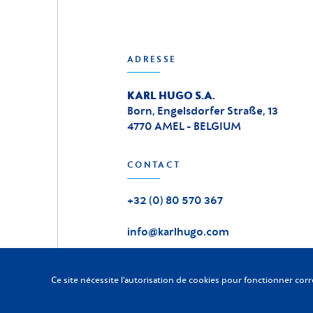
ADRESSE
KARL HUGO S.A.
Born, Engelsdorfer Straße, 13
4770 AMEL - BELGIUM
CONTACT
+32 (0) 80 570 367
info@karlhugo.com
Ce site nécessite l'autorisation de cookies pour fonctionner cor
KARL HUGO
2026
-
Tous droits réservés
©
Charte vie privée
|
Conditions générales
|
Code Fournisseur
|
C