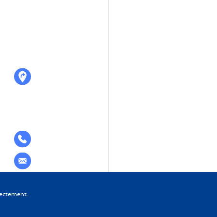
rectement.
Design et développement :
Pigment C
ookies