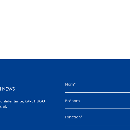
rir
KH NEWS
confidentialité, KARL HUGO
rui.