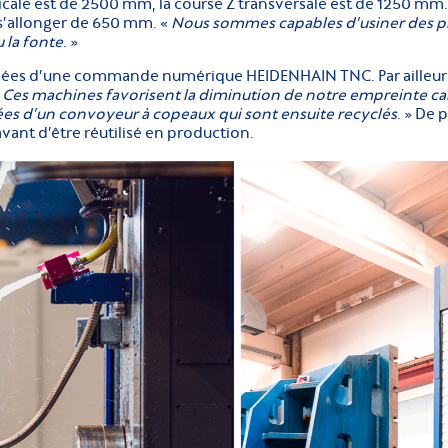
icale est de 2500 mm, la course Z transversale est de 1250 mm. 
s’allonger de 650 mm. «
Nous sommes capables d’usiner des p
u la fonte
. »
ées d’une commande numérique HEIDENHAIN TNC. Par ailleurs, 
«
Ces machines favorisent la diminution de notre empreinte c
pées d’un convoyeur à copeaux qui sont ensuite recyclés
. » De 
 avant d’être réutilisé en production.