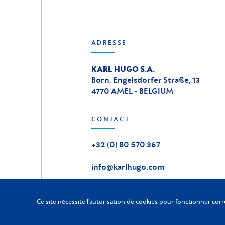
ADRESSE
KARL HUGO S.A.
Born, Engelsdorfer Straße, 13
4770 AMEL - BELGIUM
CONTACT
+32 (0) 80 570 367
info@karlhugo.com
Ce site nécessite l'autorisation de cookies pour fonctionner cor
KARL HUGO
2026
-
Tous droits réservés
©
Charte vie privée
|
Conditions générales
|
Code Fournisseur
|
C