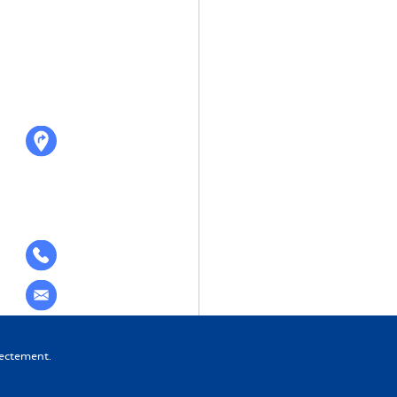
rectement.
Design et développement :
Pigment C
ookies