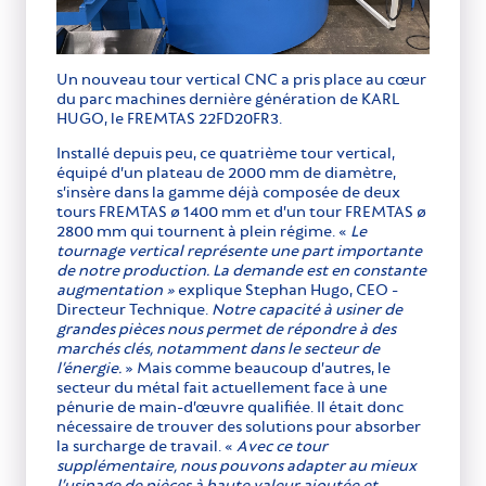
Un nouveau tour vertical CNC a pris place au cœur
du parc machines dernière génération de KARL
HUGO, le FREMTAS 22FD20FR3.
Installé depuis peu, ce quatrième tour vertical,
équipé d’un plateau de 2000 mm de diamètre,
s’insère dans la gamme déjà composée de deux
tours FREMTAS ø 1400 mm et d’un tour FREMTAS ø
2800 mm qui tournent à plein régime. «
Le
tournage vertical représente une part importante
de notre production. La demande est en constante
augmentation »
explique Stephan Hugo, CEO -
Directeur Technique.
Notre capacité à usiner de
grandes pièces nous permet de répondre à des
marchés clés, notamment dans le secteur de
l’énergie.
» Mais comme beaucoup d’autres, le
secteur du métal fait actuellement face à une
pénurie de main-d’œuvre qualifiée. Il était donc
nécessaire de trouver des solutions pour absorber
la surcharge de travail. «
Avec ce tour
supplémentaire, nous pouvons adapter au mieux
l’usinage de pièces à haute valeur ajoutée et