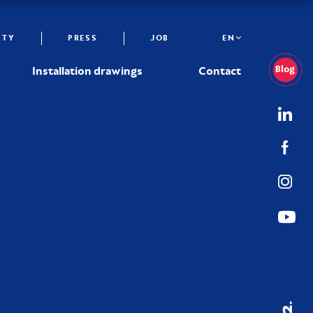
ITY
PRESS
JOB
EN
Installation drawings
Contact
02.