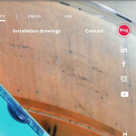
TY
PRESS
JOB
EN
Installation drawings
Contact
02.