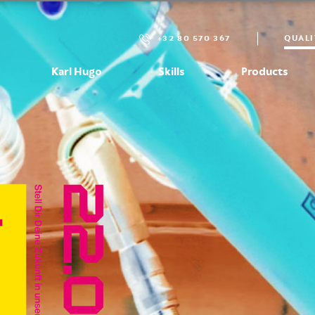
+32 80 570 367
QUALI
Karl Hugo
Skills
Products