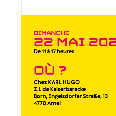
DIMANCHE
22 MAI 20
De 11 à 17 heures
OÙ ?
Chez KARL HUGO
Z.I. de Kaiserbaracke
Born, Engelsdorfer Straße, 13
4770 Amel