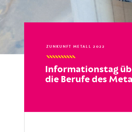
ZUNKUNFT METALL 2022
Informationstag üb
die Berufe des Meta